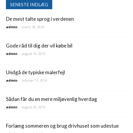
SENESTE INDLÆG
De mest talte sprog i verdenen
admin
-
marts 18, 2019
Gode råd til dig der vil købe bil
admin
-
august 10, 2019
Undgå de typiske malerfejl
admin
-
februar 13, 2019
Sådan får du en mere miljøvenlig hverdag
admin
-
august 20, 2019
Forlæng sommeren og brug drivhuset som udestue